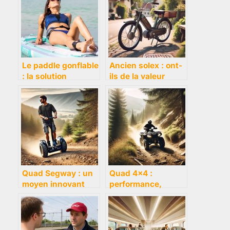
commun ?
Le paddle gonflable
Ancien solex : ont-
: la solution
ils de la valeur
pratique et
aujourd’hui ?
économique pour
s’initier au paddle
Quad Segway : un
Quad 4×4 :
moyen innovant
performance,
pour vos aventures
plaisir et
urbaines et tout
robustesse en tout
terrain
terrain