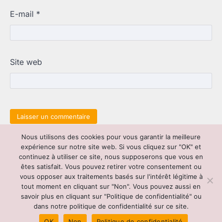
E-mail
*
Site web
Nous utilisons des cookies pour vous garantir la meilleure
Copyright © 2026
Cyclo 26 : votre expert en
expérience sur notre site web. Si vous cliquez sur "OK" et
véhicules et services associés
| Link
continuez à utiliser ce site, nous supposerons que vous en
News by
Ascendoor
| Powered by
WordPress
.
êtes satisfait. Vous pouvez retirer votre consentement ou
vous opposer aux traitements basés sur l'intérêt légitime à
tout moment en cliquant sur "Non". Vous pouvez aussi en
Contact
|
Mentions légales
|
Cookies
|
Plan du
savoir plus en cliquant sur "Politique de confidentialité" ou
site
|
Sitemap
dans notre politique de confidentialité sur ce site.
OK
Non
Politique de confidentialité