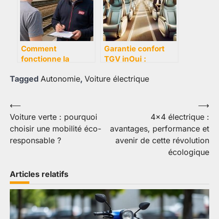
Comment
Garantie confort
fonctionne la
TGV inOui :
demande de
pourquoi choisir
Tagged
Autonomie
,
Voiture électrique
remboursement
cette option
g30 de la SNCF ?
premium pour vos
trajets ?
Navigation
⟵
⟶
Voiture verte : pourquoi
4×4 électrique :
de
choisir une mobilité éco-
avantages, performance et
l’article
responsable ?
avenir de cette révolution
écologique
Articles relatifs