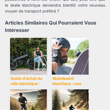
le skate électrique deviendra bientôt votre nouveau
moyen de transport préféré ?
Articles Similaires Qui Pourraient Vous
Intéresser
Guide d’achat du
Skateboard
vélo électrique :
électrique : une
tout ce qu’il faut
alternative durable
savoir
aux transports en
commun ?