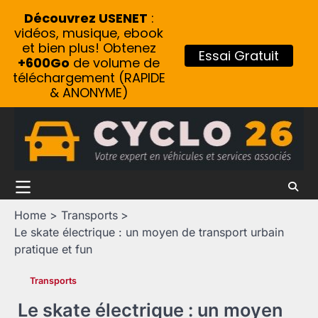
Découvrez USENET
:
vidéos, musique, ebook
et bien plus! Obtenez
Essai Gratuit
+600Go
de volume de
téléchargement (RAPIDE
& ANONYME)
Skip
to
content
Home
Transports
Le skate électrique : un moyen de transport urbain
pratique et fun
Transports
Le skate électrique : un moyen