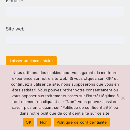
E-mail
*
Site web
Nous utilisons des cookies pour vous garantir la meilleure
Copyright © 2026
Cyclo 26 : votre expert en
expérience sur notre site web. Si vous cliquez sur "OK" et
véhicules et services associés
| Link
continuez à utiliser ce site, nous supposerons que vous en
News by
Ascendoor
| Powered by
WordPress
.
êtes satisfait. Vous pouvez retirer votre consentement ou
vous opposer aux traitements basés sur l'intérêt légitime à
tout moment en cliquant sur "Non". Vous pouvez aussi en
Contact
|
Mentions légales
|
Cookies
|
Plan du
savoir plus en cliquant sur "Politique de confidentialité" ou
site
|
Sitemap
dans notre politique de confidentialité sur ce site.
OK
Non
Politique de confidentialité
Pour nous contacter :
contact@cyclo26.fr