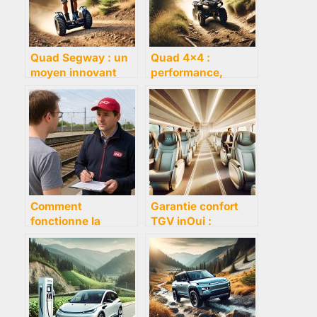
Quad Segway : un
Quad 4×4 :
moyen innovant
performance,
pour vos aventures
plaisir et
urbaines et tout
robustesse en tout
terrain
terrain
Comment
Garantie confort
fonctionne la
TGV inOui :
demande de
pourquoi choisir
remboursement
cette option
g30 de la SNCF ?
premium pour vos
trajets ?