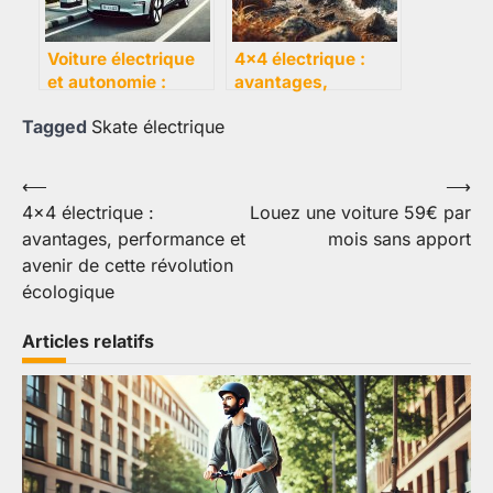
Voiture électrique
4×4 électrique :
et autonomie :
avantages,
comprendre les
performance et
Tagged
Skate électrique
enjeux et les
avenir de cette
solutions pour
révolution
optimiser votre
écologique
Navigation
⟵
⟶
expérience
4×4 électrique :
Louez une voiture 59€ par
de
avantages, performance et
mois sans apport
l’article
avenir de cette révolution
écologique
Articles relatifs