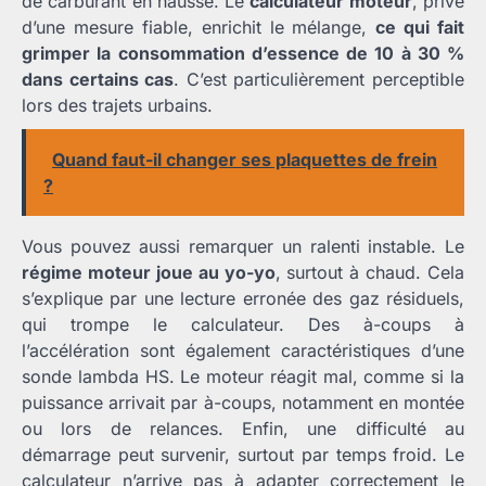
de carburant en hausse. Le
calculateur moteur
, privé
d’une mesure fiable, enrichit le mélange,
ce qui fait
grimper la consommation d’essence de 10 à 30 %
dans certains cas
. C’est particulièrement perceptible
lors des trajets urbains.
Quand faut-il changer ses plaquettes de frein
?
Vous pouvez aussi remarquer un ralenti instable. Le
régime moteur joue au yo-yo
, surtout à chaud. Cela
s’explique par une lecture erronée des gaz résiduels,
qui trompe le calculateur. Des à-coups à
l’accélération sont également caractéristiques d’une
sonde lambda HS. Le moteur réagit mal, comme si la
puissance arrivait par à-coups, notamment en montée
ou lors de relances. Enfin, une difficulté au
démarrage peut survenir, surtout par temps froid. Le
calculateur n’arrive pas à adapter correctement le