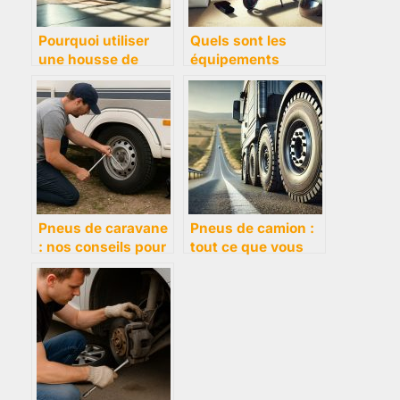
Pourquoi utiliser
Quels sont les
une housse de
équipements
voiture ?
obligatoires pour
rouler en trottinette
électrique ?
Pneus de caravane
Pneus de camion :
: nos conseils pour
tout ce que vous
bien les choisir et
devez savoir pour
bien les entretenir
faire le bon choix