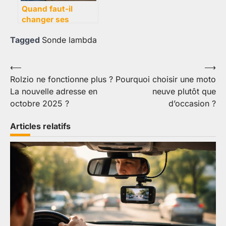
Quand faut-il
changer ses
plaquettes de frein
Tagged
Sonde lambda
?
Navigation
⟵
⟶
Rolzio ne fonctionne plus ?
Pourquoi choisir une moto
de
La nouvelle adresse en
neuve plutôt que
l’article
octobre 2025 ?
d’occasion ?
Articles relatifs