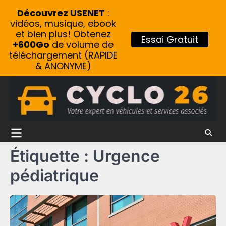
Découvrez USENET
:
vidéos, musique, ebook
et bien plus! Obtenez
Essai Gratuit
+600Go
de volume de
téléchargement (RAPIDE
& ANONYME)
Skip
to
content
Étiquette :
Urgence
pédiatrique