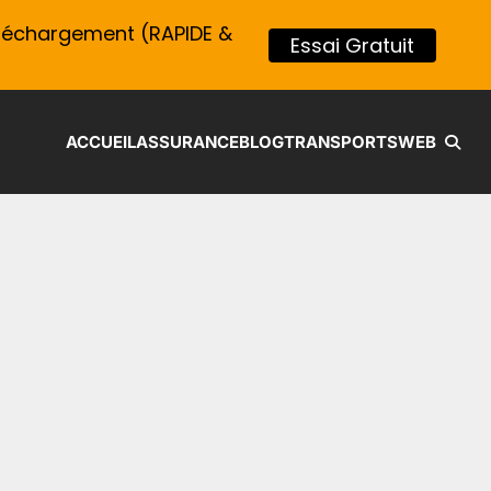
léchargement (RAPIDE &
Essai Gratuit
ACCUEIL
ASSURANCE
BLOG
TRANSPORTS
WEB