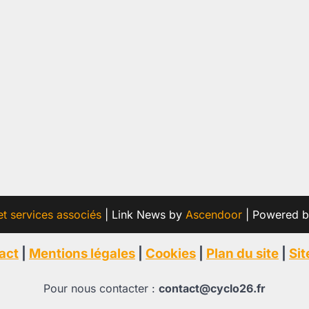
et services associés
| Link News by
Ascendoor
| Powered 
act
|
Mentions légales
|
Cookies
|
Plan du site
|
Si
Pour nous contacter :
contact@cyclo26.fr