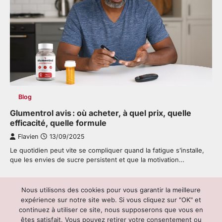
Blog
Glumentrol avis : où acheter, à quel prix, quelle
efficacité, quelle formule
Flavien
13/09/2025
Le quotidien peut vite se compliquer quand la fatigue s’installe,
que les envies de sucre persistent et que la motivation…
Nous utilisons des cookies pour vous garantir la meilleure
Copyright © 2026
Cyclo 26 : votre expert en
expérience sur notre site web. Si vous cliquez sur "OK" et
véhicules et services associés
| Link
continuez à utiliser ce site, nous supposerons que vous en
News by
Ascendoor
| Powered by
WordPress
.
êtes satisfait. Vous pouvez retirer votre consentement ou